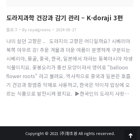
도라지과학 건강과 감기 관리 – K-doraji 3편
블로그
By
royalgreens
2024-05-27
나의 살던 고향은 .. 도라지의 고향은 어디일까요? 시베리아
북쪽 아무르 강! 추운 겨울과 더운 여름이 분명하게 구분되는
시베리아, 몽골, 중국, 한국, 일본에서 자라는 동북아시아 자생
식물이지요. 꽃봉오리가 풍선 모양이라서 영어로 “balloon
flower roots” 라고 불려요. 역사적으로 중국과 일본은 호흡
기 건강과 항염증 약재로 사용하고, 한국은 약이자 밥상에 오
르는 식품으로 발전시켜 왔지요. ​ ​▶한국인의 도라지 사랑…
Copyright © 2021 (주)황초원 All rights reserved.
Go