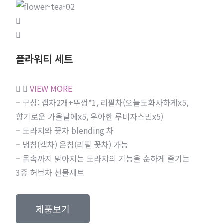
플라워티 세트
VIEW MORE
– 구성: 캡차2개+뚜껑*1, 리필차(오늘도화사하게x5,
향기로운 가을날에x5, 우아한 루비자스민x5)
– 도라지와 꽃차 blending 차
– 냉침(캡차) 온침(리필 꽃차) 가능
– 몸속까지 맑아지는 도라지의 기능을 순하게 즐기는
3종 허브차 선물세트
제품보기