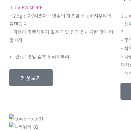
VIEW MORE
– 2.5g 캡차/리필차 – 연잎의 차분함과 도라지뿌리의
블랜딩 차
– 생
– 마음이 따뜻해질거 같은 연잎 향과 쌉싸름한 맛이 어
기
울어짐
– 투
– 차
원료 : 연잎 감초 도라지뿌리
– 다
재사
– 특
제품보기