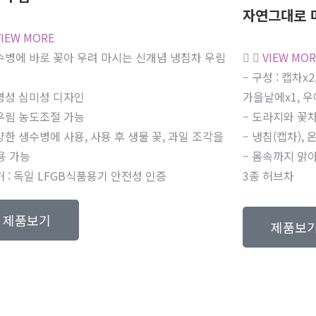
자연그대로 
VIEW MORE
수병에 바로 꽂아 우려 마시는 신개념 냉침차 우림
VIEW MOR
– 구성 : 캡차
명성 심미성 디자인
가을날에x1, 우
우림 농도조절 가능
– 도라지와 꽃차 
양한 생수병에 사용, 사용 후 생물 꽃, 과일 조각을
– 냉침(캡차),
용 가능
– 몸속까지 맑
허 : 독일 LFGB식품용기 안전성 인증
3종 허브차
제품보기
제품보