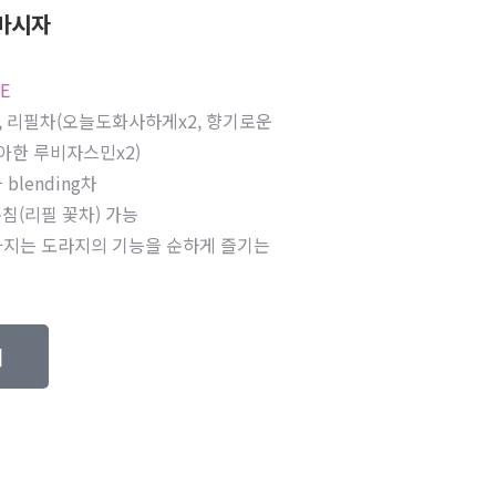
마시자
E
x2, 리필차(오늘도화사하게x2, 향기로운
아한 루비자스민x2)
blending차
 온침(리필 꽃차) 가능
아지는 도라지의 기능을 순하게 즐기는
기