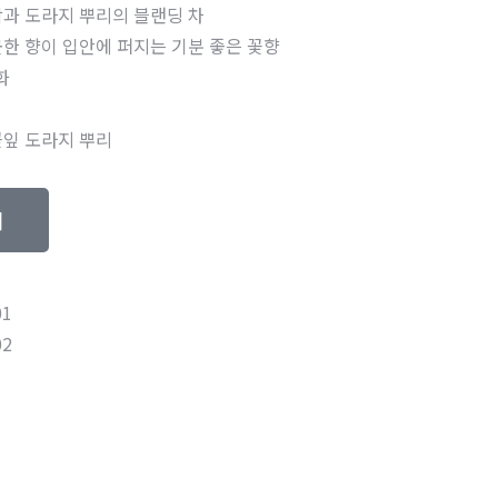
함과 도라지 뿌리의 블랜딩 차
긋한 향이 입안에 퍼지는 기분 좋은 꽃향
화
꽃잎 도라지 뿌리
기